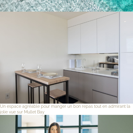
Un espace agréable pour manger un bon repas tout en admirant la
jolie vue sur Mullet Bay