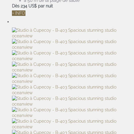
à 50 m de la plage de sable
Dès
234 US$
par nuit
+ INFO