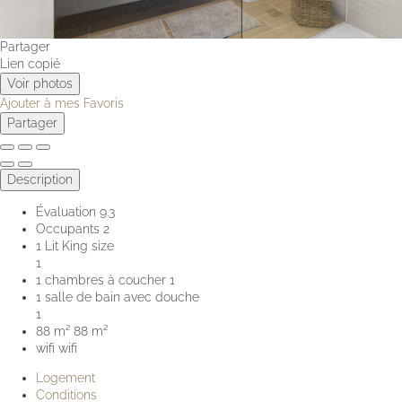
Partager
Lien copié
Voir photos
Ajouter à mes Favoris
Partager
Description
Évaluation
9.3
Occupants
2
1 Lit King size
1
1 chambres à coucher
1
1 salle de bain avec douche
1
88 m²
88 m²
wifi
wifi
Logement
Conditions