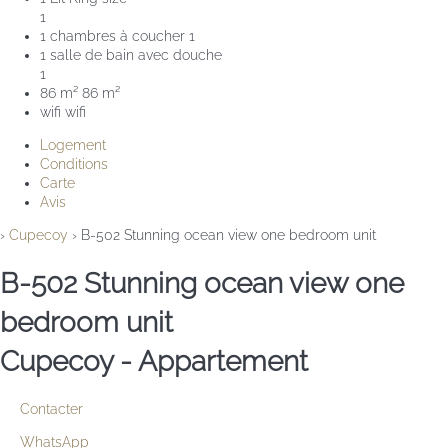
1
1 chambres à coucher
1
1 salle de bain avec douche
1
86 m²
86 m²
wifi
wifi
Logement
Conditions
Carte
Avis
›
Cupecoy
› B-502 Stunning ocean view one bedroom unit
B-502 Stunning ocean view one
bedroom unit
Cupecoy -
Appartement
Contacter
WhatsApp