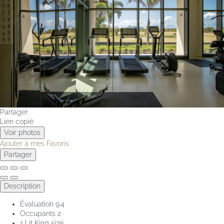
Partager
Lien copié
Voir photos
Ajouter à mes Favoris
Partager
Description
Évaluation
9.4
Occupants
2
1 Lit King size