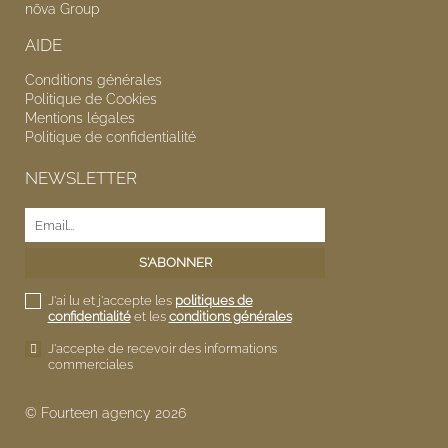
nōva
Group
AIDE
Conditions générales
Politique de Cookies
Mentions légales
Politique de confidentialité
NEWSLETTER
J'ai lu et j'accepte les
politiques de
confidentialité
et les
conditions générales
J'accepte de recevoir des informations
commerciales
© Fourteen agency 2026